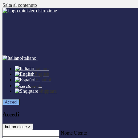
Salta al contenuto
Italiano
Italiano
English
Español
عربى
Shqiptare
Accedi
Accedi
button close
×
Nome Utente