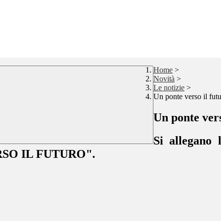
Home
>
Novità
>
Le notizie
>
Un ponte verso il fut
Un ponte vers
Si allegano 
ERSO IL FUTURO".