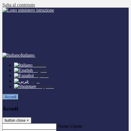
Salta al contenuto
Italiano
Italiano
English
Español
عربى
Shqiptare
Accedi
Accedi
button close
×
Nome Utente