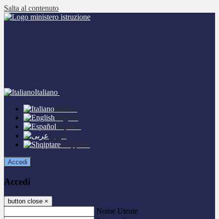
Salta al contenuto
Italiano
Italiano
English
Español
عربى
Shqiptare
Accedi
Accedi
button close
×
Nome Utente