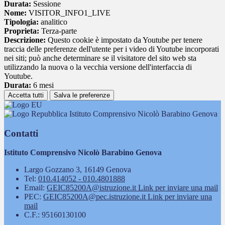
Durata:
Sessione
Nome:
VISITOR_INFO1_LIVE
Tipologia:
analitico
Proprieta:
Terza-parte
Descrizione:
Questo cookie è impostato da Youtube per tenere
traccia delle preferenze dell'utente per i video di Youtube incorporati
nei siti; può anche determinare se il visitatore del sito web sta
utilizzando la nuova o la vecchia versione dell'interfaccia di
Youtube.
Durata:
6 mesi
Accetta tutti
Salva le preferenze
Istituto Comprensivo Nicolò Barabino Genova
Contatti
Istituto Comprensivo Nicolò Barabino Genova
Largo Gozzano 3, 16149 Genova
Tel:
010.414052 - 010.4801888
Email:
GEIC85200A@istruzione.it
Link per inviare una mail
PEC:
GEIC85200A@pec.istruzione.it
Link per inviare una
mail
C.F.: 95160130100