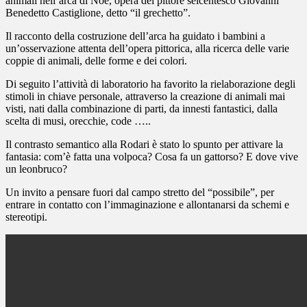
animali nell’arca di Noè, opera del pittore seicentesco Giovanni
Benedetto Castiglione, detto “il grechetto”.
Il racconto della costruzione dell’arca ha guidato i bambini a
un’osservazione attenta dell’opera pittorica, alla ricerca delle varie
coppie di animali, delle forme e dei colori.
Di seguito l’attività di laboratorio ha favorito la rielaborazione degli
stimoli in chiave personale, attraverso la creazione di animali mai
visti, nati dalla combinazione di parti, da innesti fantastici, dalla
scelta di musi, orecchie, code …..
Il contrasto semantico alla Rodari è stato lo spunto per attivare la
fantasia: com’è fatta una volpoca? Cosa fa un gattorso? E dove vive
un leonbruco?
Un invito a pensare fuori dal campo stretto del “possibile”, per
entrare in contatto con l’immaginazione e allontanarsi da schemi e
stereotipi.