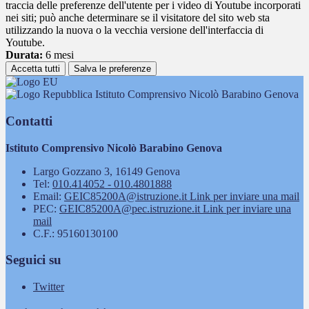
traccia delle preferenze dell'utente per i video di Youtube incorporati
nei siti; può anche determinare se il visitatore del sito web sta
utilizzando la nuova o la vecchia versione dell'interfaccia di
Youtube.
Durata:
6 mesi
Accetta tutti
Salva le preferenze
Istituto Comprensivo Nicolò Barabino Genova
Contatti
Istituto Comprensivo Nicolò Barabino Genova
Largo Gozzano 3, 16149 Genova
Tel:
010.414052 - 010.4801888
Email:
GEIC85200A@istruzione.it
Link per inviare una mail
PEC:
GEIC85200A@pec.istruzione.it
Link per inviare una
mail
C.F.: 95160130100
Seguici su
Twitter