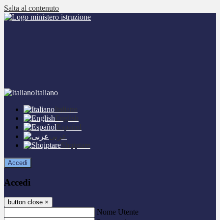
Salta al contenuto
Italiano
Italiano
English
Español
عربى
Shqiptare
Accedi
Accedi
button close
×
Nome Utente