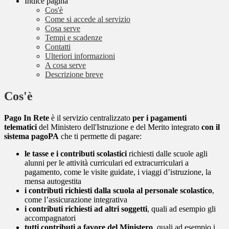
Indice pagina
Cos'è
Come si accede al servizio
Cosa serve
Tempi e scadenze
Contatti
Ulteriori informazioni
A cosa serve
Descrizione breve
Cos'è
Pago In Rete
è il servizio centralizzato
per i pagamenti
telematici
del Ministero dell'Istruzione e del Merito integrato
con il
sistema pagoPA
che ti permette di pagare:
le tasse e i contributi scolastici
richiesti dalle scuole agli
alunni per le attività curriculari ed extracurriculari a
pagamento, come le visite guidate, i viaggi d’istruzione, la
mensa autogestita
i contributi richiesti dalla scuola al personale scolastico
,
come l’assicurazione integrativa
i contributi richiesti ad altri soggetti
, quali ad esempio gli
accompagnatori
tutti contributi a favore del Ministero
, quali ad esempio i