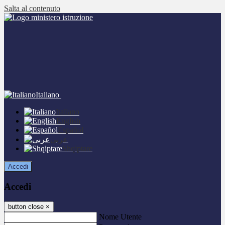
Salta al contenuto
Italiano
Italiano
English
Español
عربى
Shqiptare
Accedi
Accedi
button close
×
Nome Utente