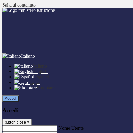
Salta al contenuto
Italiano
Italiano
English
Español
عربى
Shqiptare
Accedi
Accedi
button close
×
Nome Utente