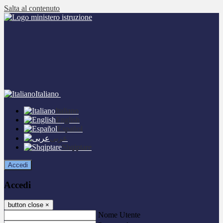
Salta al contenuto
Italiano
Italiano
English
Español
عربى
Shqiptare
Accedi
Accedi
button close
×
Nome Utente