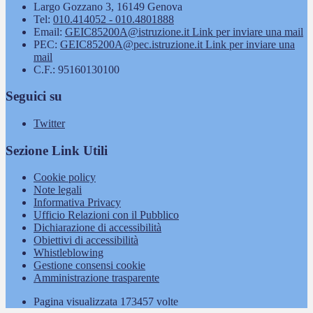
Largo Gozzano 3, 16149 Genova
Tel:
010.414052 - 010.4801888
Email:
GEIC85200A@istruzione.it
Link per inviare una mail
PEC:
GEIC85200A@pec.istruzione.it
Link per inviare una
mail
C.F.: 95160130100
Seguici su
Twitter
Sezione Link Utili
Cookie policy
Note legali
Informativa Privacy
Ufficio Relazioni con il Pubblico
Dichiarazione di accessibilità
Obiettivi di accessibilità
Whistleblowing
Gestione consensi cookie
Amministrazione trasparente
Pagina visualizzata
173457
volte