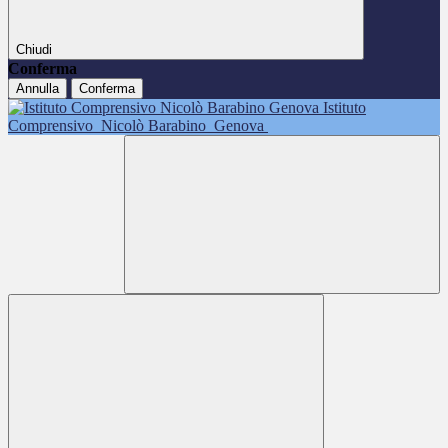
Chiudi
Conferma
Annulla
Conferma
Istituto
Comprensivo
Nicolò Barabino
Genova