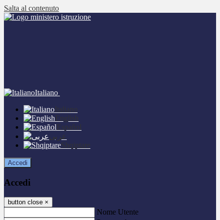
Salta al contenuto
Italiano
Italiano
English
Español
عربى
Shqiptare
Accedi
Accedi
button close
×
Nome Utente