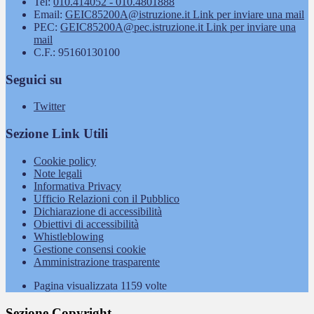
Tel:
010.414052 - 010.4801888
Email:
GEIC85200A@istruzione.it
Link per inviare una mail
PEC:
GEIC85200A@pec.istruzione.it
Link per inviare una
mail
C.F.: 95160130100
Seguici su
Twitter
Sezione Link Utili
Cookie policy
Note legali
Informativa Privacy
Ufficio Relazioni con il Pubblico
Dichiarazione di accessibilità
Obiettivi di accessibilità
Whistleblowing
Gestione consensi cookie
Amministrazione trasparente
Pagina visualizzata
1159
volte
Sezione Copyright