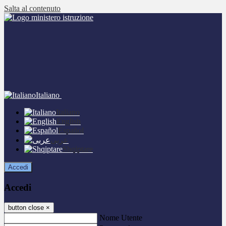
Salta al contenuto
Italiano
Italiano
English
Español
عربى
Shqiptare
Accedi
Accedi
button close
×
Nome Utente