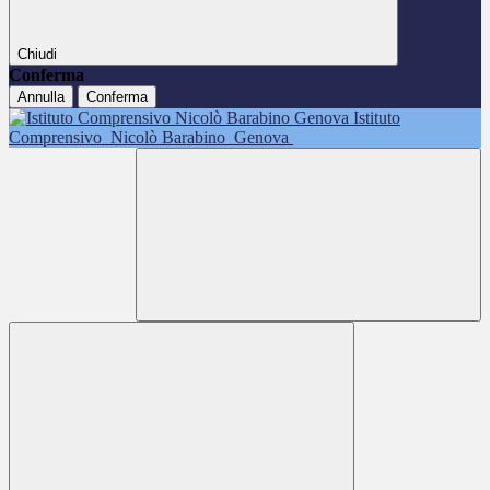
Chiudi
Conferma
Annulla
Conferma
Istituto
Comprensivo
Nicolò Barabino
Genova