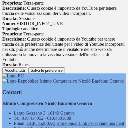
Proprieta:
Terza-parte
Descrizione:
Questo cookie è impostato da YouTube per tenere
traccia delle visualizzazioni dei video incorporati.
Durata:
Sessione
Nome:
VISITOR_INFO1_LIVE
Tipologia:
analitico
Proprieta:
Terza-parte
Descrizione:
Questo cookie è impostato da Youtube per tenere
traccia delle preferenze dell'utente per i video di Youtube incorporati
nei siti; può anche determinare se il visitatore del sito web sta
utilizzando la nuova o la vecchia versione dell'interfaccia di
Youtube.
Durata:
6 mesi
Accetta tutti
Salva le preferenze
Istituto Comprensivo Nicolò Barabino Genova
Contatti
Istituto Comprensivo Nicolò Barabino Genova
Largo Gozzano 3, 16149 Genova
Tel:
010.414052 - 010.4801888
Email:
GEIC85200A@istruzione.it
Link per inviare una mail