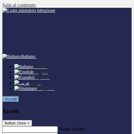
Salta al contenuto
Italiano
Italiano
English
Español
عربى
Shqiptare
Accedi
Accedi
button close
×
Nome Utente