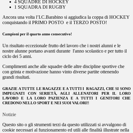
4 SQUADRE DI HOCKEY
1 SQUADRA DI RUGBY
Ancora una volta l’I.C.Barabino si aggiudica la coppa di HOCKEY
conquistando il PRIMO POSTO e il TERZO POSTO!
Campioni per il quarto anno consecutivo!
Un risultato eccezionale frutto del lavoro che i nostri alunni e le
nostre alunne portano avanti durante l'anno scolastico e per tutto il
ciclo dei 5 anni.
Complimenti anche alle squadre delle altre discipline sportive che
con grinta e motivazione hanno vinto diverse partite ottenendo
grandi risultati.
GRAZIE A TUTTE LE
RAGAZZE
E A TUTTI I
RAGAZZI
, CHE SI SONO
IMPEGNATI CON SERIETÀ, AGLI
ALLENATORI
PER IL LORO
LAVORO E LA LORO PAZIENZA E A TUTTI I
GENITORI
CHE
CREDONO NELLO SPORT E NEI SUOI VALORI!!
Notizie
Questo sito o gli strumenti terzi da questo utilizzati si avvalgono di
cookie necessari al funzionamento ed utili alle finalità illustrate nella