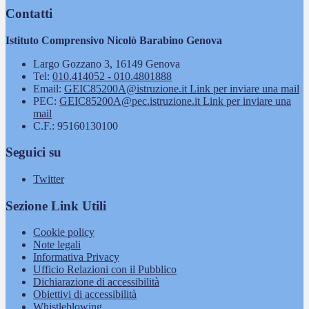
Contatti
Istituto Comprensivo Nicolò Barabino Genova
Largo Gozzano 3, 16149 Genova
Tel:
010.414052 - 010.4801888
Email:
GEIC85200A@istruzione.it
Link per inviare una mail
PEC:
GEIC85200A@pec.istruzione.it
Link per inviare una
mail
C.F.: 95160130100
Seguici su
Twitter
Sezione Link Utili
Cookie policy
Note legali
Informativa Privacy
Ufficio Relazioni con il Pubblico
Dichiarazione di accessibilità
Obiettivi di accessibilità
Whistleblowing