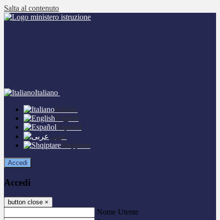
Salta al contenuto
Italiano
Italiano
English
Español
عربى
Shqiptare
Accedi
Accedi
button close
×
Nome Utente