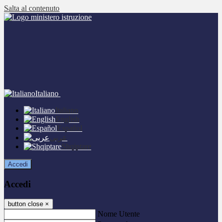
Salta al contenuto
Italiano
Italiano
English
Español
عربى
Shqiptare
Accedi
Accedi
button close
×
Nome Utente