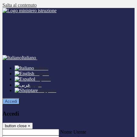
Salta al contenuto
Italiano
Italiano
English
Español
عربى
Shqiptare
Accedi
Accedi
button close
×
Nome Utente