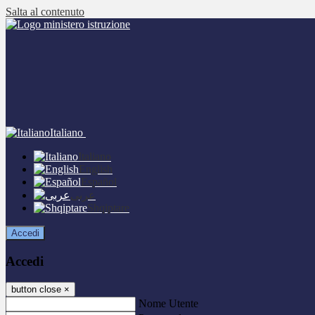
Salta al contenuto
Italiano
Italiano
English
Español
عربى
Shqiptare
Accedi
Accedi
button close
×
Nome Utente