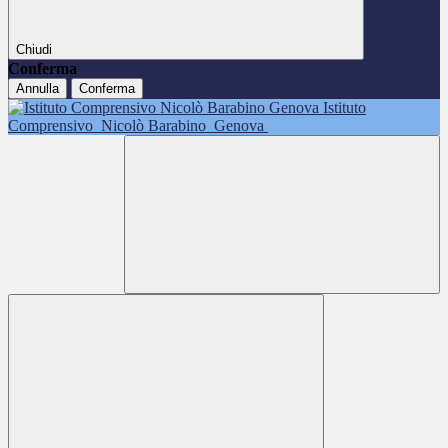
Chiudi
Conferma
Annulla
Conferma
Istituto
Comprensivo
Nicolò Barabino
Genova