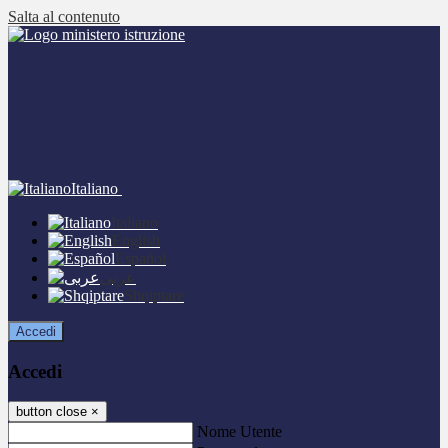
Salta al contenuto
Italiano
Italiano
English
Español
عربى
Shqiptare
Accedi
Accedi
button close
×
Nome Utente