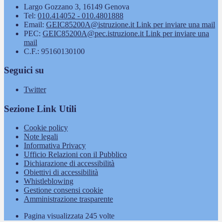
Largo Gozzano 3, 16149 Genova
Tel:
010.414052 - 010.4801888
Email:
GEIC85200A@istruzione.it
Link per inviare una mail
PEC:
GEIC85200A@pec.istruzione.it
Link per inviare una
mail
C.F.: 95160130100
Seguici su
Twitter
Sezione Link Utili
Cookie policy
Note legali
Informativa Privacy
Ufficio Relazioni con il Pubblico
Dichiarazione di accessibilità
Obiettivi di accessibilità
Whistleblowing
Gestione consensi cookie
Amministrazione trasparente
Pagina visualizzata
245
volte