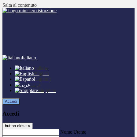
Salta al contenuto
Italiano
Italiano
English
Español
عربى
Shqiptare
Accedi
Accedi
button close
×
Nome Utente