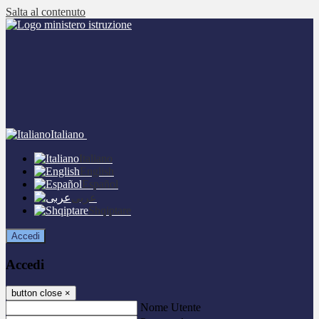
Salta al contenuto
Italiano
Italiano
English
Español
عربى
Shqiptare
Accedi
Accedi
button close
×
Nome Utente