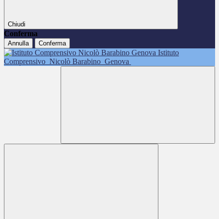
Chiudi
Conferma
Annulla
Conferma
Istituto
Comprensivo
Nicolò Barabino
Genova