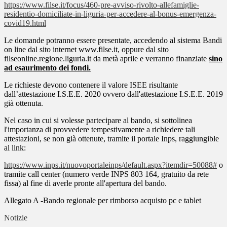
https://www.filse.it/focus/460-pre-avviso-rivolto-allefamiglie-
residentio-domiciliate-in-liguria-per-accedere-al-bonus-emergenza-
covid19.html
Le domande potranno essere presentate, accedendo al sistema Bandi
on line dal sito internet www.filse.it, oppure dal sito
filseonline.regione.liguria.it da metà aprile e verranno finanziate
sino
ad esaurimento dei fondi.
Le richieste devono contenere il valore ISEE risultante
dall’attestazione I.S.E.E. 2020 ovvero dall'attestazione I.S.E.E. 2019
già ottenuta.
Nel caso in cui si volesse partecipare al bando, si sottolinea
l'importanza di provvedere tempestivamente a richiedere tali
attestazioni, se non già ottenute, tramite il portale Inps, raggiungible
al link:
https://www.inps.it/nuovoportaleinps/default.aspx?itemdir=50088#
o
tramite call center (numero verde INPS 803 164, gratuito da rete
fissa) al fine di averle pronte all'apertura del bando.
Allegato A -Bando regionale per rimborso acquisto pc e tablet
Notizie