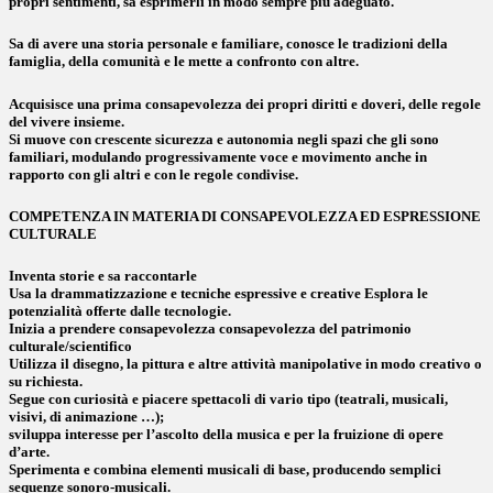
propri sentimenti, sa esprimerli in modo sempre più adeguato.
Sa di avere una storia personale e familiare, conosce le tradizioni della
famiglia, della comunità e le mette a confronto con altre.
Acquisisce una prima consapevolezza dei propri diritti e doveri, delle regole
del vivere insieme.
Si muove con crescente sicurezza e autonomia negli spazi che gli sono
familiari, modulando progressivamente voce e movimento anche in
rapporto con gli altri e con le regole condivise.
COMPETENZA IN MATERIA DI CONSAPEVOLEZZA ED ESPRESSIONE
CULTURALE
Inventa storie e sa raccontarle
Usa la drammatizzazione e tecniche espressive e creative Esplora le
potenzialità offerte dalle tecnologie.
Inizia a prendere consapevolezza consapevolezza del patrimonio
culturale/scientifico
Utilizza il disegno, la pittura e altre attività manipolative in modo creativo o
su richiesta.
Segue con curiosità e piacere spettacoli di vario tipo (teatrali, musicali,
visivi, di animazione …);
sviluppa interesse per l’ascolto della musica e per la fruizione di opere
d’arte.
Sperimenta e combina elementi musicali di base, producendo semplici
sequenze sonoro-musicali.