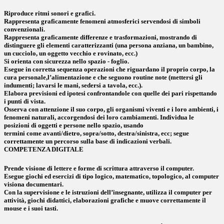
Riproduce ritmi sonori e grafici.
Rappresenta graficamente fenomeni atmosferici servendosi di simboli
convenzionali.
Rappresenta graficamente differenze e trasformazioni, mostrando di
distinguere gli elementi caratterizzanti (una persona anziana, un bambino,
un cucciolo, un oggetto vecchio e rovinato, ecc.)
Si orienta con sicurezza nello spazio - foglio.
Esegue in corretta sequenza operazioni che riguardano il proprio corpo, la
cura personale,l’alimentazione e che seguono routine note (mettersi gli
indumenti; lavarsi le mani, sedersi a tavola, ecc.).
Elabora previsioni ed ipotesi confrontandole con quelle dei pari rispettando
i punti di vista.
Osserva con attenzione il suo corpo, gli organismi viventi e i loro ambienti, i
fenomeni naturali, accorgendosi dei loro cambiamenti. Individua le
posizioni di oggetti e persone nello spazio, usando
termini come avanti/dietro, sopra/sotto, destra/sinistra, ecc; segue
correttamente un percorso sulla base di indicazioni verbali.
COMPETENZA DIGITALE
Prende visione di lettere e forme di scrittura attraverso il computer.
Esegue giochi ed esercizi di tipo logico, matematico, topologico, al computer
visiona documentari.
Con la supervisione e le istruzioni dell’insegnante, utilizza il computer per
attività, giochi didattici, elaborazioni grafiche e muove correttamente il
mouse e i suoi tasti.