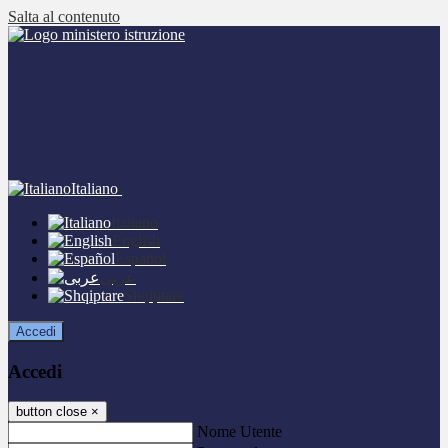
Salta al contenuto
Italiano
Italiano
English
Español
عربى
Shqiptare
Accedi
Accedi
button close
×
Nome Utente