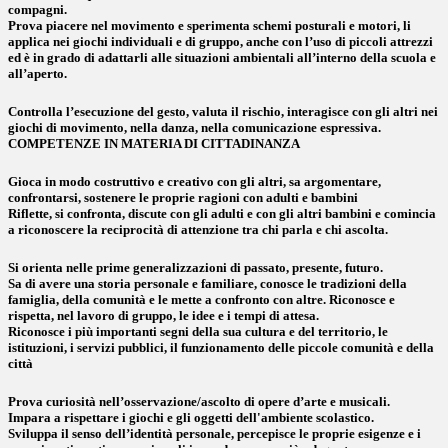
compagni.
Prova piacere nel movimento e sperimenta schemi posturali e motori, li
applica nei giochi individuali e di gruppo, anche con l’uso di piccoli attrezzi
ed è in grado di adattarli alle situazioni ambientali all’interno della scuola e
all’aperto.
Controlla l’esecuzione del gesto, valuta il rischio, interagisce con gli altri nei
giochi di movimento, nella danza, nella comunicazione espressiva.
COMPETENZE IN MATERIA DI CITTADINANZA
Gioca in modo costruttivo e creativo con gli altri, sa argomentare,
confrontarsi, sostenere le proprie ragioni con adulti e bambini
Riflette, si confronta, discute con gli adulti e con gli altri bambini e comincia
a riconoscere la reciprocità di attenzione tra chi parla e chi ascolta.
Si orienta nelle prime generalizzazioni di passato, presente, futuro.
Sa di avere una storia personale e familiare, conosce le tradizioni della
famiglia, della comunità e le mette a confronto con altre. Riconosce e
rispetta, nel lavoro di gruppo, le idee e i tempi di attesa.
Riconosce i più importanti segni della sua cultura e del territorio, le
istituzioni, i servizi pubblici, il funzionamento delle piccole comunità e della
città
Prova curiosità nell’osservazione/ascolto di opere d’arte e musicali.
Impara a rispettare i giochi e gli oggetti dell'ambiente scolastico.
Sviluppa il senso dell’identità personale, percepisce le proprie esigenze e i