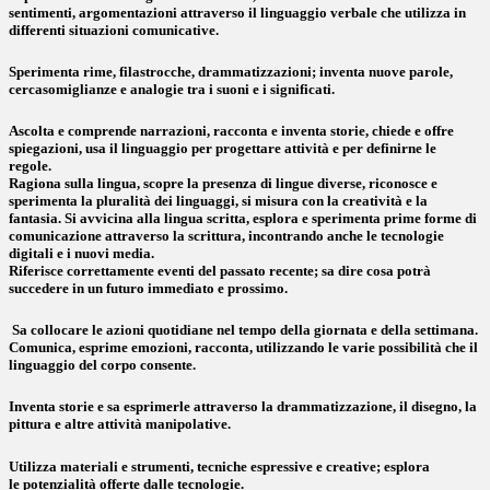
sentimenti, argomentazioni attraverso il linguaggio verbale che utilizza in
differenti situazioni comunicative.
Sperimenta rime, filastrocche, drammatizzazioni; inventa nuove parole,
cercasomiglianze e analogie tra i suoni e i significati.
Ascolta e comprende narrazioni, racconta e inventa storie, chiede e offre
spiegazioni, usa il linguaggio per progettare attività e per definirne le
regole.
Ragiona sulla lingua, scopre la presenza di lingue diverse, riconosce e
sperimenta la pluralità dei linguaggi, si misura con la creatività e la
fantasia. Si avvicina alla lingua scritta, esplora e sperimenta prime forme di
comunicazione attraverso la scrittura, incontrando anche le tecnologie
digitali e i nuovi media.
Riferisce correttamente eventi del passato recente; sa dire cosa potrà
succedere in un futuro immediato e prossimo.
Sa collocare le azioni quotidiane nel tempo della giornata e della settimana.
Comunica, esprime emozioni, racconta, utilizzando le varie possibilità che il
linguaggio del corpo consente.
Inventa storie e sa esprimerle attraverso la drammatizzazione, il disegno, la
pittura e altre attività manipolative.
Utilizza materiali e strumenti, tecniche espressive e creative; esplora
le potenzialità offerte dalle tecnologie.