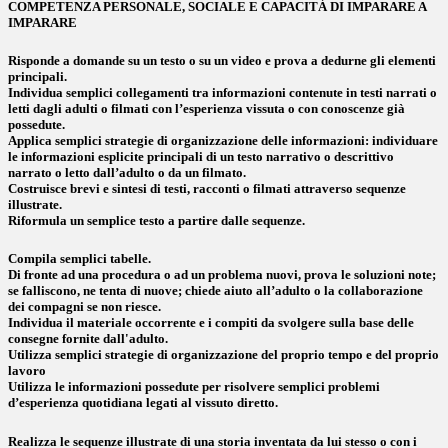
COMPETENZA PERSONALE, SOCIALE E CAPACITÁ DI IMPARARE A
IMPARARE
Risponde a domande su un testo o su un video e prova a dedurne gli elementi
principali.
Individua semplici collegamenti tra informazioni contenute in testi narrati o
letti dagli adulti o filmati con l’esperienza vissuta o con conoscenze già
possedute.
Applica semplici strategie di organizzazione delle informazioni: individuare
le informazioni esplicite principali di un testo narrativo o descrittivo
narrato o letto dall’adulto o da un filmato.
Costruisce brevi e sintesi di testi, racconti o filmati attraverso sequenze
illustrate.
Riformula un semplice testo a partire dalle sequenze.
Compila semplici tabelle.
Di fronte ad una procedura o ad un problema nuovi, prova le soluzioni note;
se falliscono, ne tenta di nuove; chiede aiuto all’adulto o la collaborazione
dei compagni se non riesce.
Individua il materiale occorrente e i compiti da svolgere sulla base delle
consegne fornite dall'adulto.
Utilizza semplici strategie di organizzazione del proprio tempo e del proprio
lavoro
Utilizza le informazioni possedute per risolvere semplici problemi
d’esperienza quotidiana legati al vissuto diretto.
Realizza le sequenze illustrate di una storia inventata da lui stesso o con i