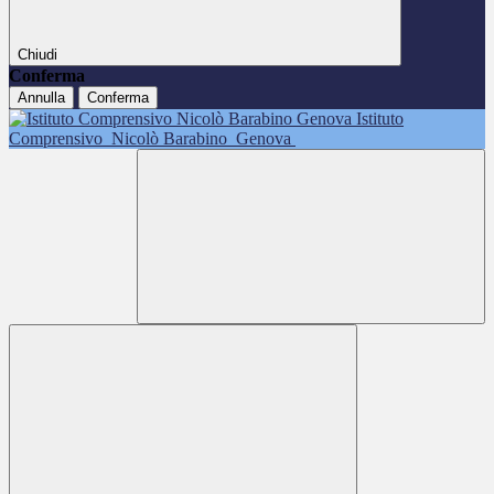
Chiudi
Conferma
Annulla
Conferma
Istituto
Comprensivo
Nicolò Barabino
Genova