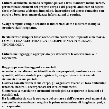
Utilizza oralmente, in modo semplice, parole e frasi standard memorizzate,
per nominare elementi del proprio corpo e del proprio ambiente ed aspetti
che si riferiscono a bisogni immediati. Interagisce nel gioco; comunica con
parole o brevi frasi memorizzate informazioni di routine.
Svolge semplici compiti secondo le indicazioni date e mostrate in lingua
straniera dall’insegnante.
Recita brevi e semplici filastrocche, canta canzoncine imparate a memoria.
COMPETENZA MATEMATICA E COMPETENZA IN SCIENZE,
TECNOLOGIA
Utilizza un linguaggio appropriato per descrivere le osservazioni o le
esperienze.
Raggruppa e ordina oggetti e materiali
secondo criteri diversi, ne identifica alcune proprietà, confronta e valuta
quantità; utilizza simboli per registrarle; esegue misurazioni usando
strumenti alla sua portata.
Osserva con attenzione il suo corpo, gli organismi viventi e i loro ambienti, i
fenomeni naturali, accorgendosi dei loro cambiamenti.
Si interessa a macchine e strumenti tecnologici, sa scoprirne le funzioni e i
possibili usi.
Ha familiarità sia con le strategie del contare e dell’operare con i numeri sia
con quelle necessarie per eseguire le prime misurazioni di lunghezze, pesi, e
altre quantità.