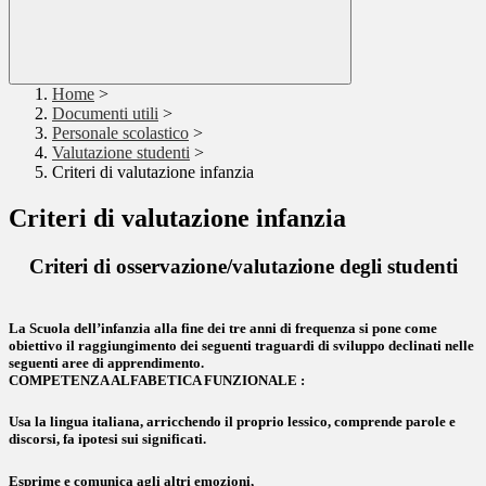
Home
>
Documenti utili
>
Personale scolastico
>
Valutazione studenti
>
Criteri di valutazione infanzia
Criteri di valutazione infanzia
Criteri di osservazione/valutazione degli studenti
La Scuola dell’infanzia alla fine dei tre anni di frequenza si pone come
obiettivo il raggiungimento dei seguenti traguardi di sviluppo declinati nelle
seguenti aree di apprendimento.
COMPETENZA ALFABETICA FUNZIONALE :
Usa la lingua italiana, arricchendo il proprio lessico, comprende parole e
discorsi, fa ipotesi sui significati.
Esprime e comunica agli altri emozioni,