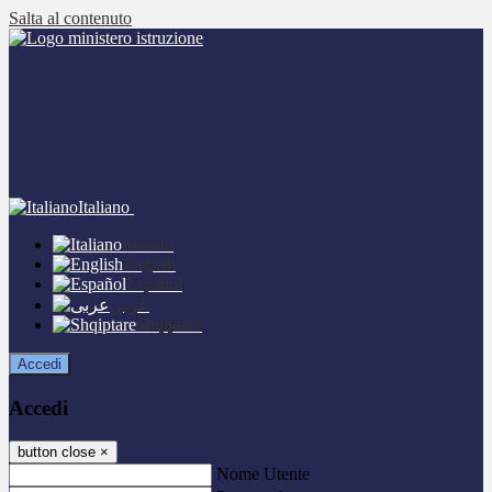
Salta al contenuto
Italiano
Italiano
English
Español
عربى
Shqiptare
Accedi
Accedi
button close
×
Nome Utente