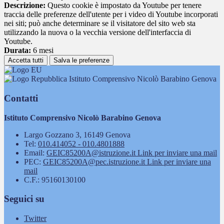
Descrizione:
Questo cookie è impostato da Youtube per tenere
traccia delle preferenze dell'utente per i video di Youtube incorporati
nei siti; può anche determinare se il visitatore del sito web sta
utilizzando la nuova o la vecchia versione dell'interfaccia di
Youtube.
Durata:
6 mesi
Accetta tutti
Salva le preferenze
Istituto Comprensivo Nicolò Barabino Genova
Contatti
Istituto Comprensivo Nicolò Barabino Genova
Largo Gozzano 3, 16149 Genova
Tel:
010.414052 - 010.4801888
Email:
GEIC85200A@istruzione.it
Link per inviare una mail
PEC:
GEIC85200A@pec.istruzione.it
Link per inviare una
mail
C.F.: 95160130100
Seguici su
Twitter