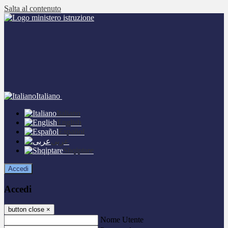
Salta al contenuto
Italiano
Italiano
English
Español
عربى
Shqiptare
Accedi
Accedi
button close
×
Nome Utente