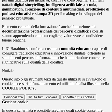
per una didattica più inclusiva, creativa e coinvolgente. Tra i temi
trattati:
digital storytelling
,
intelligenza artificiale a scuola
,
gamification
,
creazione di contenuti multimediali
,
produzione di
podcast educativi
e
stampa 3D
per il making e lo sviluppo del
pensiero progettuale.
Elemento centrale della formazione è anche l’attenzione alla
documentazione professionale dei percorsi didattici
: i corsisti
stanno apprendendo come raccogliere, valorizzare e condividere
buone pratiche.
L’IC Barabino si conferma così una
comunità educante
capace di
coniugare tradizione educativa e innovazione digitale, offrendo ai
suoi docenti percorsi di formazione che hanno ricadute concrete e
significative sulla qualità della didattica.
Notizie
Questo sito o gli strumenti terzi da questo utilizzati si avvalgono di
cookie necessari al funzionamento ed utili alle finalità illustrate nella
COOKIE POLICY
.
Personalizza
Rifiuta tutti
i cookies
Accetta tutti
i cookies
Gestione cookie
In questa schermata è possibile scegliere quali cookie consentire.