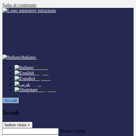
Salta al contenuto
Italiano
Italiano
English
Español
عربى
Shqiptare
Accedi
Accedi
button close
×
Nome Utente