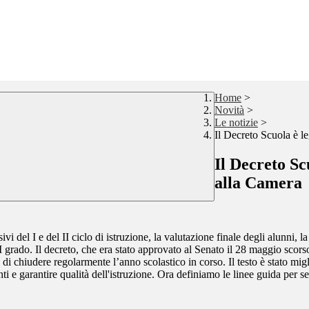
Home
>
Novità
>
Le notizie
>
Il Decreto Scuola è le
Il Decreto Sc
alla Camera
sivi del I e del II ciclo di istruzione, la valutazione finale degli alunn
I grado. Il decreto, che era stato approvato al Senato il 28 maggio scors
chiudere regolarmente l’anno scolastico in corso. Il testo è stato miglio
i e garantire qualità dell'istruzione. Ora definiamo le linee guida per set