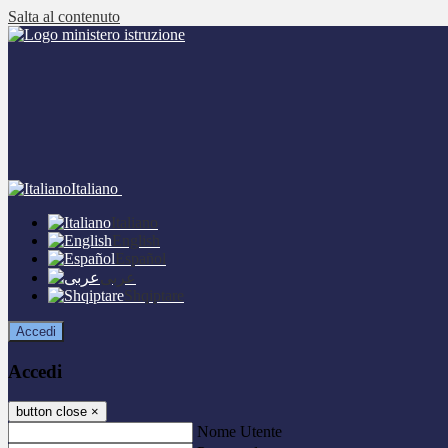
Salta al contenuto
Italiano
Italiano
English
Español
عربى
Shqiptare
Accedi
Accedi
button close
×
Nome Utente