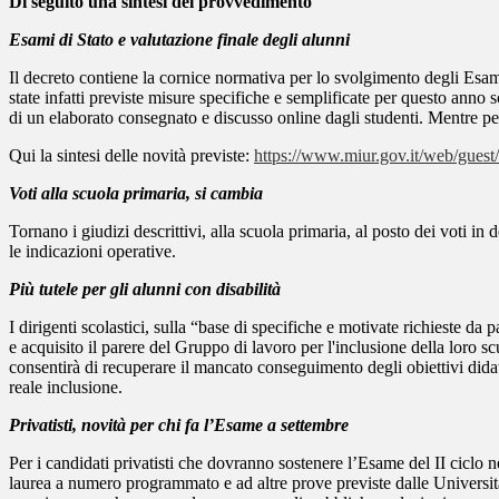
Di seguito una sintesi del provvedimento
Esami di Stato e valutazione finale degli alunni
Il decreto contiene la cornice normativa per lo svolgimento degli Esami
state infatti previste misure specifiche e semplificate per questo anno s
di un elaborato consegnato e discusso online dagli studenti. Mentre per
Qui la sintesi delle novità previste:
https://www.miur.gov.it/web/guest/-
Voti alla scuola primaria, si cambia
Tornano i giudizi descrittivi, alla scuola primaria, al posto dei voti i
le indicazioni operative.
Più tutele per gli alunni con disabilità
I dirigenti scolastici, sulla “base di specifiche e motivate richieste da 
e acquisito il parere del Gruppo di lavoro per l'inclusione della loro
consentirà di recuperare il mancato conseguimento degli obiettivi didatt
reale inclusione.
Privatisti, novità per chi fa l’Esame a settembre
Per i candidati privatisti che dovranno sostenere l’Esame del II ciclo n
laurea a numero programmato e ad altre prove previste dalle Università,