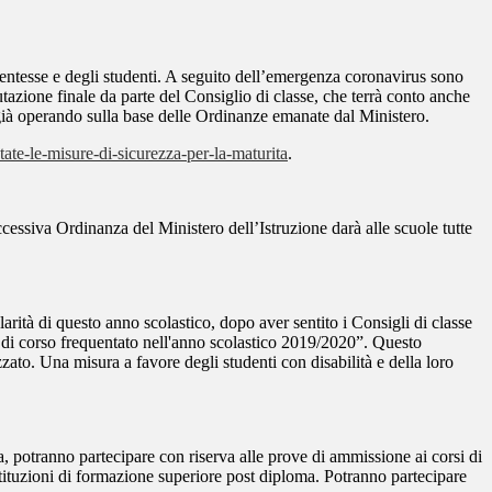
udentesse e degli studenti. A seguito dell’emergenza coronavirus sono
lutazione finale da parte del Consiglio di classe, che terrà conto anche
o già operando sulla base delle Ordinanze emanate dal Ministero.
ate-le-misure-di-sicurezza-per-la-maturita
.
ccessiva Ordinanza del Ministero dell’Istruzione darà alle scuole tutte
olarità di questo anno scolastico, dopo aver sentito i Consigli di classe
o di corso frequentato nell'anno scolastico 2019/2020”. Questo
zzato. Una misura a favore degli studenti con disabilità e della loro
ma, potranno partecipare con riserva alle prove di ammissione ai corsi di
istituzioni di formazione superiore post diploma. Potranno partecipare