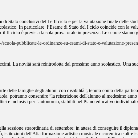
 di Stato conclusivi del I e II ciclo e per la valutazione finale delle st
colastico. In particolare, l’Esame di Stato del I ciclo coincide con la va
 il II ciclo è prevista la sola prova orale in presenza. Le scuole stann
/scuola-pubblicate-le-ordinanze-su-esami-di-stato-e-valutazione-present
n decimi. La novità sarà reintrodotta dal prossimo anno scolastico. Una su
parte delle famiglie degli alunni con disabilità”, tenuto conto della partic
 scuola, potranno consentire “la reiscrizione dell'alunno al medesimo ann
ici e inclusivi per l'autonomia, stabiliti nel Piano educativo individuali
ella sessione straordinaria di settembre: in attesa di conseguire il diplo
 istituzioni dell'Alta formazione artistica musicale e coreutica e altre 