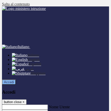
Salta al contenuto
Italiano
Italiano
English
Español
عربى
Shqiptare
Accedi
Accedi
button close
×
Nome Utente