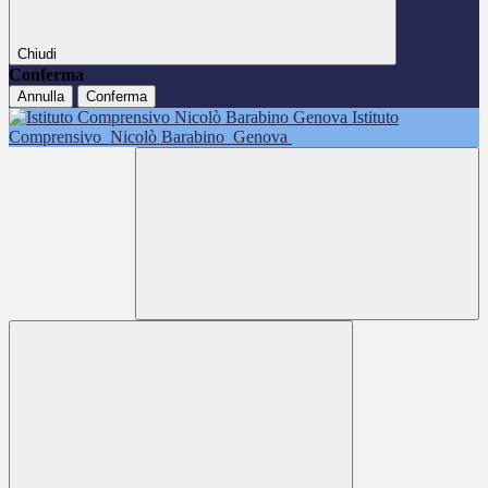
Chiudi
Conferma
Annulla
Conferma
Istituto
Comprensivo
Nicolò Barabino
Genova