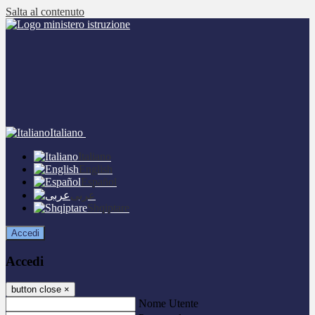
Salta al contenuto
Italiano
Italiano
English
Español
عربى
Shqiptare
Accedi
Accedi
button close
×
Nome Utente