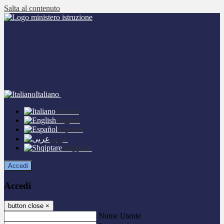
Salta al contenuto
Italiano
Italiano
English
Español
عربى
Shqiptare
Accedi
Accedi
button close
×
Nome Utente