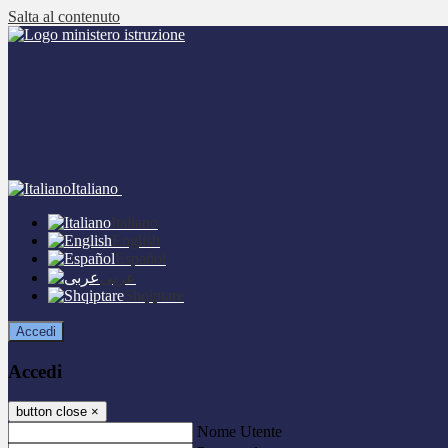
Salta al contenuto
Italiano
Italiano
English
Español
عربى
Shqiptare
Accedi
Accedi
button close
×
Nome Utente