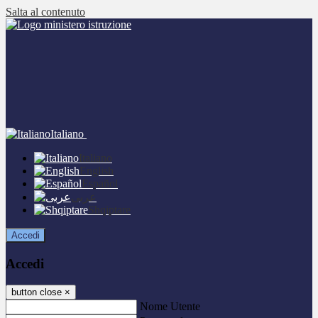
Salta al contenuto
Italiano
Italiano
English
Español
عربى
Shqiptare
Accedi
Accedi
button close
×
Nome Utente