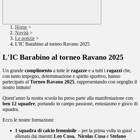
Home
>
Novità
>
Le notizie
>
L'IC Barabino al torneo Ravano 2025
L'IC Barabino al torneo Ravano 2025
Un grande
complimento
a tutte le
ragazze
e a tutti i
ragazzi
che,
con tanto impegno, determinazione e spirito sportivo, hanno
partecipato al
Torneo Ravano 2025
, rappresentando con orgoglio il
nostro Istituto!
Quest’anno la nostra scuola ha preso parte alla manifestazione con
ben 12 squadre
, portando in campo passione, entusiasmo e gioco di
squadra.
Ecco le nostre formazioni:
1 squadra di calcio femminile
– per la prima volta in gara! –
allenata dai maestri
Leo Cusa, Nicolas Cusa
e
Stefano