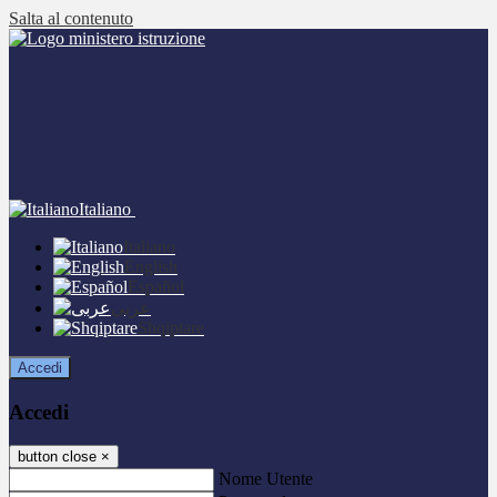
Salta al contenuto
Italiano
Italiano
English
Español
عربى
Shqiptare
Accedi
Accedi
button close
×
Nome Utente