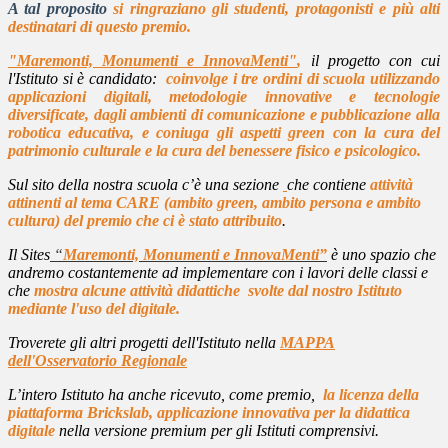
A tal proposito
si ringraziano gli studenti, protagonisti e più alti
destinatari di questo premio.
"Maremonti, Monumenti e InnovaMenti"
,
il progetto con cui
l'Istituto si è candidato:
c
o
involge i tre ordini di scuola utilizzando
applicazioni digitali, metodologie innovative e tecnologie
diversificate, dagli ambienti di comunicazione e pubblicazione alla
robotica educativa
, e coniuga gli aspetti green con la cura del
patrimonio culturale e la cura del benessere fisico e psicologico.
Sul sito della nostra scuola c’è una sezione
che contiene
attività
attinenti al tema CARE (ambito green, ambito persona e ambito
cultura) del premio che ci è stato attribuito
.
Il Sites
“
Maremonti, Monumenti e InnovaMenti”
è uno spazio che
andremo costantemente ad implementare con i lavori delle classi e
che
mostra alcune attività didattiche svolte dal nostro Istituto
mediante l'uso del digitale.
Troverete gli altri progetti dell'Istituto nella
MAPPA
dell'Osservatorio Regionale
L’intero Istituto ha anche ricevuto, come premio,
la l
i
cenza della
piattaforma Brickslab, applicazione innovativa per la didattica
digitale
nella versione premium per gli Istituti comprensivi.