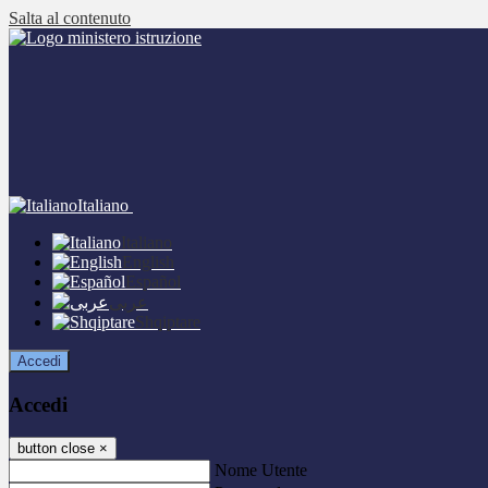
Salta al contenuto
Italiano
Italiano
English
Español
عربى
Shqiptare
Accedi
Accedi
button close
×
Nome Utente