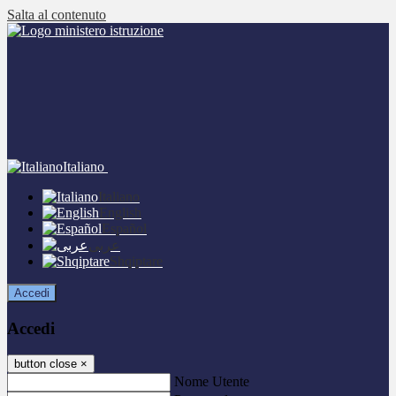
Salta al contenuto
Italiano
Italiano
English
Español
عربى
Shqiptare
Accedi
Accedi
button close
×
Nome Utente