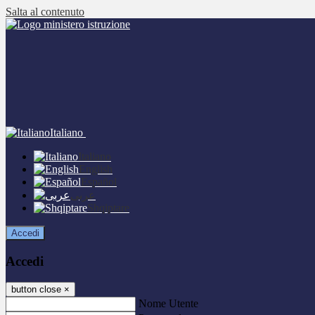
Salta al contenuto
Italiano
Italiano
English
Español
عربى
Shqiptare
Accedi
Accedi
button close
×
Nome Utente