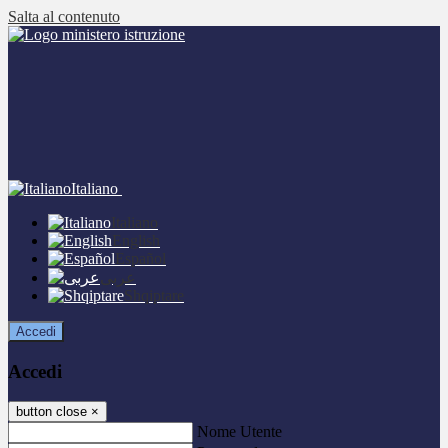
Salta al contenuto
Italiano
Italiano
English
Español
عربى
Shqiptare
Accedi
Accedi
button close
×
Nome Utente