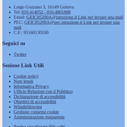
Largo Gozzano 3, 16149 Genova
Tel:
010.414052 - 010.4801888
Email:
GEIC85200A@istruzione.it
Link per inviare una mail
PEC:
GEIC85200A@pec.istruzione.it
Link per inviare una
mail
C.F.: 95160130100
Seguici su
Twitter
Sezione Link Utili
Cookie policy
Note legali
Informativa Privacy
Ufficio Relazioni con il Pubblico
Dichiarazione di accessibilità
Obiettivi di accessibilità
Whistleblowing
Gestione consensi cookie
Amministrazione trasparente
Pagina visualizzata
956
volte