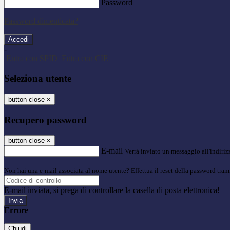
Password
Password dimenticata?
-
Entra con SPID
Entra con CIE
Seleziona utente
button close
×
Recupero password
button close
×
E-mail
Verrà inviato un messaggio all'indirizz
Non hai una e-mail associata al nome utente? Effettua il reset della password tram
E-mail inviata, si prega di controllare la casella di posta elettronica!
Errore
Chiudi