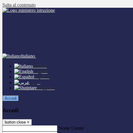
Salta al contenuto
Italiano
Italiano
English
Español
عربى
Shqiptare
Accedi
Accedi
button close
×
Nome Utente