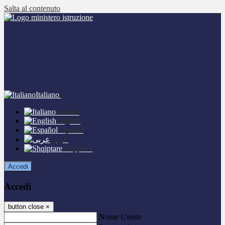
Salta al contenuto
Italiano
Italiano
English
Español
عربى
Shqiptare
Accedi
Accedi
button close
×
Nome Utente