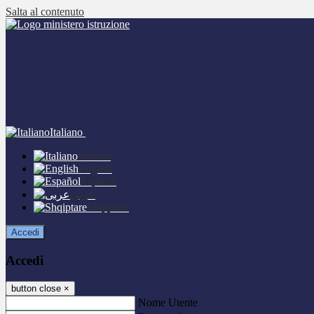
Salta al contenuto
Italiano
Italiano
English
Español
عربى
Shqiptare
Accedi
Accedi
button close
×
Nome Utente