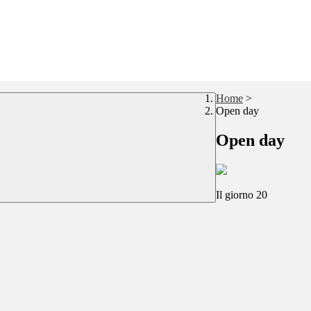
Home
>
Open day
Open day
Il giorno 20