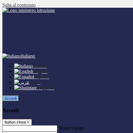
Salta al contenuto
Italiano
Italiano
English
Español
عربى
Shqiptare
Accedi
Accedi
button close
×
Nome Utente