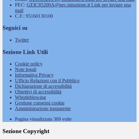
PEC:
GEIC85200A@pec.istruzione.it
Link per inviare una
mail
C.F.: 95160130100
Seguici su
Twitter
Sezione Link Utili
Cookie policy
Note legali
Informativa Privacy
Ufficio Relazioni con il Pubblico
Dichiarazione di accessibilità
Obiettivi di accessibilità
Whistleblowing
Gestione consensi cookie
Amministrazione trasparente
Pagina visualizzata
369
volte
Sezione Copyright