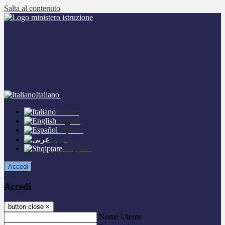
Salta al contenuto
Italiano
Italiano
English
Español
عربى
Shqiptare
Accedi
Accedi
button close
×
Nome Utente