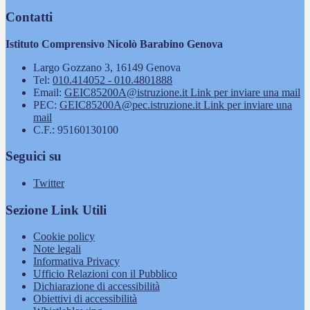
Contatti
Istituto Comprensivo Nicolò Barabino Genova
Largo Gozzano 3, 16149 Genova
Tel:
010.414052 - 010.4801888
Email:
GEIC85200A@istruzione.it
Link per inviare una mail
PEC:
GEIC85200A@pec.istruzione.it
Link per inviare una
mail
C.F.: 95160130100
Seguici su
Twitter
Sezione Link Utili
Cookie policy
Note legali
Informativa Privacy
Ufficio Relazioni con il Pubblico
Dichiarazione di accessibilità
Obiettivi di accessibilità