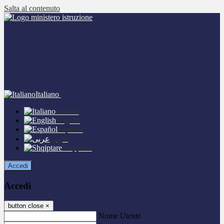
Salta al contenuto
Italiano
Italiano
English
Español
عربى
Shqiptare
Accedi
Accedi
button close
×
Nome Utente