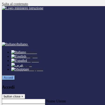
Salta al contenuto
Italiano
Italiano
English
Español
عربى
Shqiptare
Accedi
Accedi
button close
×
Nome Utente