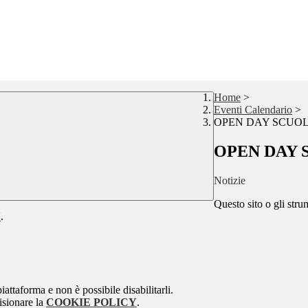
Home
>
Eventi Calendario
>
OPEN DAY SCUOL
OPEN DAY 
Notizie
Questo sito o gli stru
Y
.
attaforma e non è possibile disabilitarli.
isionare la
COOKIE POLICY
.