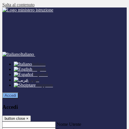
Salta al contenuto
Italiano
Italiano
English
Español
عربى
Shqiptare
Accedi
Accedi
button close
×
Nome Utente