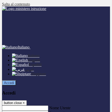
Salta al contenuto
Italiano
Italiano
English
Español
عربى
Shqiptare
Accedi
Accedi
button close
×
Nome Utente