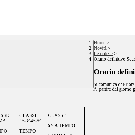
Home
>
Novità
>
Le notizie
>
Orario definitivo Scu
Orario defin
Si comunica che l’orar
A
partire dal giorno
g
SSE
CLASSI
CLASSE
MA
2^-3^4^-5^
5^ B
TEMPO
MPO
TEMPO