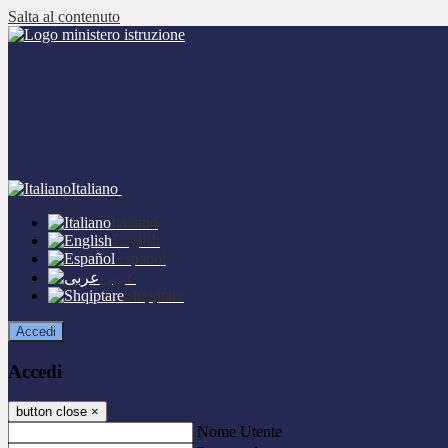
Salta al contenuto
Italiano
Italiano
English
Español
عربى
Shqiptare
Accedi
Accedi
button close
×
Nome Utente