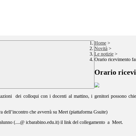
Home
>
Novità
>
Le notizie
>
Orario ricevimento fa
Orario ricev
notazioni dei colloqui con i docenti al mattino, i genitori possono chi
ora dell’incontro che avverrà su Meet (piattaforma Gsuite)
ll’alunno (....@ icbarabino.edu.it) il link del collegamento a Meet.