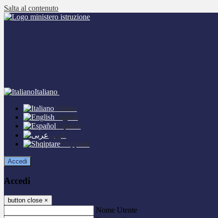
Salta al contenuto
Italiano
Italiano
English
Español
عربى
Shqiptare
Accedi
Accedi
button close
×
Nome Utente