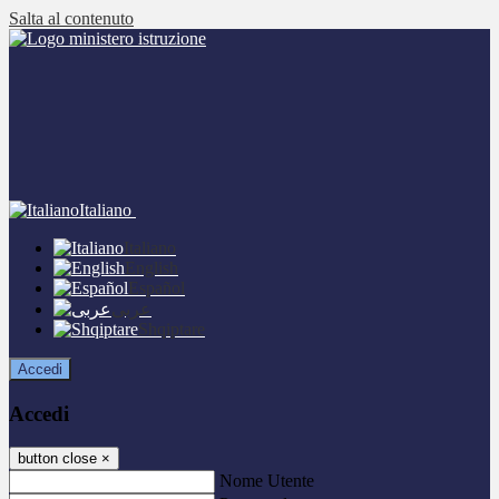
Salta al contenuto
Italiano
Italiano
English
Español
عربى
Shqiptare
Accedi
Accedi
button close
×
Nome Utente