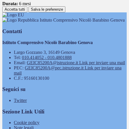
Durata:
6 mesi
Accetta tutti
Salva le preferenze
Istituto Comprensivo Nicolò Barabino Genova
Contatti
Istituto Comprensivo Nicolò Barabino Genova
Largo Gozzano 3, 16149 Genova
Tel:
010.414052 - 010.4801888
Email:
GEIC85200A@istruzione.it
Link per inviare una mail
PEC:
GEIC85200A@pec.istruzione.it
Link per inviare una
mail
C.F.: 95160130100
Seguici su
Twitter
Sezione Link Utili
Cookie policy
Note legali