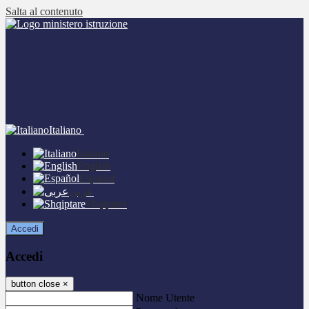
Salta al contenuto
Italiano
Italiano
English
Español
عربى
Shqiptare
Accedi
Accedi
button close
×
Nome Utente