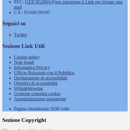
PEC:
GEIC85200A@pec.istruzione.it
Link per inviare una
mail
C.F.: 95160130100
Seguici su
Twitter
Sezione Link Utili
Cookie policy
Note legali
Informativa Privacy
Ufficio Relazioni con il Pubblico
Dichiarazione di accessibilità
Obiettivi di accessibilità
Whistleblowing
Gestione consensi cookie
Amministrazione trasparente
Pagina visualizzata
1038
volte
Sezione Copyright