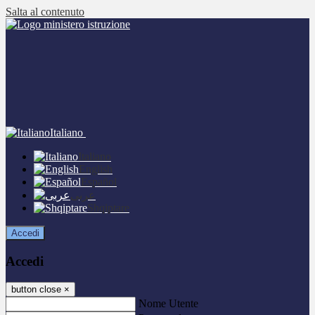
Salta al contenuto
Italiano
Italiano
English
Español
عربى
Shqiptare
Accedi
Accedi
button close
×
Nome Utente