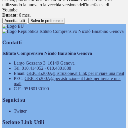
utilizzando la nuova o la vecchia versione dell'interfaccia di
Youtube.
Durata:
6 mesi
Accetta tutti
Salva le preferenze
Istituto Comprensivo Nicolò Barabino Genova
Contatti
Istituto Comprensivo Nicolò Barabino Genova
Largo Gozzano 3, 16149 Genova
Tel:
010.414052 - 010.4801888
Email:
GEIC85200A@istruzione.it
Link per inviare una mail
PEC:
GEIC85200A@pec.istruzione.it
Link per inviare una
mail
C.F.: 95160130100
Seguici su
Twitter
Sezione Link Utili