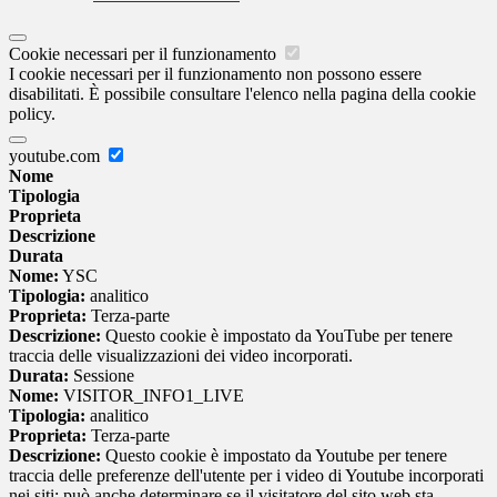
Cookie necessari per il funzionamento
I cookie necessari per il funzionamento non possono essere
disabilitati. È possibile consultare l'elenco nella pagina della cookie
policy.
youtube.com
Nome
Tipologia
Proprieta
Descrizione
Durata
Nome:
YSC
Tipologia:
analitico
Proprieta:
Terza-parte
Descrizione:
Questo cookie è impostato da YouTube per tenere
traccia delle visualizzazioni dei video incorporati.
Durata:
Sessione
Nome:
VISITOR_INFO1_LIVE
Tipologia:
analitico
Proprieta:
Terza-parte
Descrizione:
Questo cookie è impostato da Youtube per tenere
traccia delle preferenze dell'utente per i video di Youtube incorporati
nei siti; può anche determinare se il visitatore del sito web sta