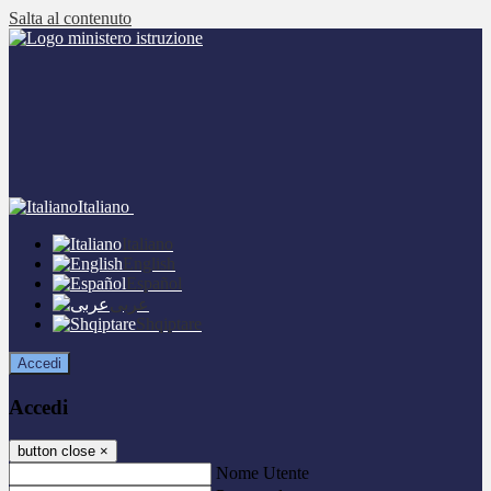
Salta al contenuto
Italiano
Italiano
English
Español
عربى
Shqiptare
Accedi
Accedi
button close
×
Nome Utente