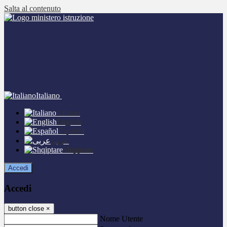
Salta al contenuto
Italiano
Italiano
English
Español
عربى
Shqiptare
Accedi
Accedi
button close
×
Nome Utente