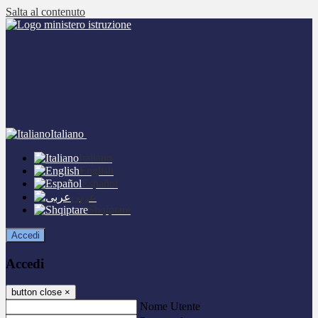
Salta al contenuto
Italiano
Italiano
English
Español
عربى
Shqiptare
Accedi
Accedi
button close
×
Nome Utente