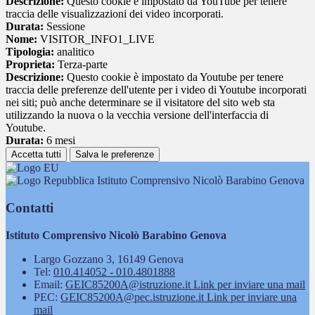
Descrizione:
Questo cookie è impostato da YouTube per tenere
traccia delle visualizzazioni dei video incorporati.
Durata:
Sessione
Nome:
VISITOR_INFO1_LIVE
Tipologia:
analitico
Proprieta:
Terza-parte
Descrizione:
Questo cookie è impostato da Youtube per tenere
traccia delle preferenze dell'utente per i video di Youtube incorporati
nei siti; può anche determinare se il visitatore del sito web sta
utilizzando la nuova o la vecchia versione dell'interfaccia di
Youtube.
Durata:
6 mesi
Accetta tutti
Salva le preferenze
Istituto Comprensivo Nicolò Barabino Genova
Contatti
Istituto Comprensivo Nicolò Barabino Genova
Largo Gozzano 3, 16149 Genova
Tel:
010.414052 - 010.4801888
Email:
GEIC85200A@istruzione.it
Link per inviare una mail
PEC:
GEIC85200A@pec.istruzione.it
Link per inviare una
mail