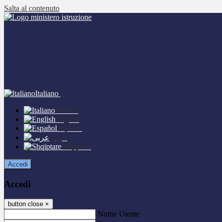
Salta al contenuto
Italiano
Italiano
English
Español
عربى
Shqiptare
Accedi
Accedi
button close
×
Nome Utente